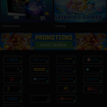
Table Games
Fishing